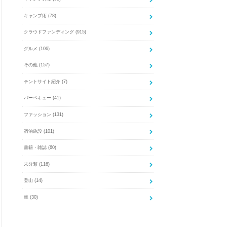
キャンプ術
(78)
クラウドファンディング
(915)
グルメ
(106)
その他
(157)
テントサイト紹介
(7)
バーベキュー
(41)
ファッション
(131)
宿泊施設
(101)
書籍・雑誌
(60)
未分類
(116)
登山
(14)
車
(30)