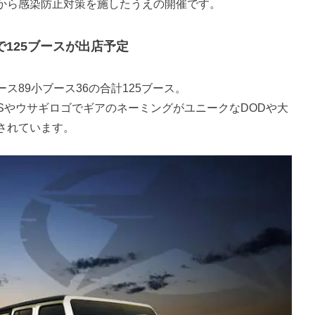
から感染防止対策を施したうえの開催です。
125ブースが出店予定
89小ブース36の合計125ブース。
SやウサギロゴでギアのネーミングがユニークなDODや大
されています。