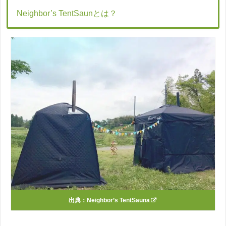
Neighbor’s TentSaunとは？
出典：
Neighbor’s TentSauna