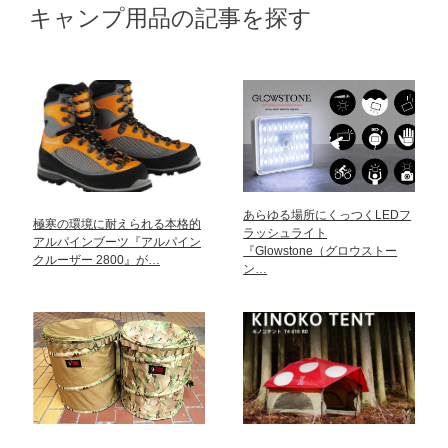
キャンプ用品の記事を探す
あらゆる場所にくっつくLEDフ
極寒の環境に耐えられる本格的
ラッシュライト
アルパインブーツ『アルパイン
『Glowstone（グロウストー
クルーザー 2800』が…
ン…