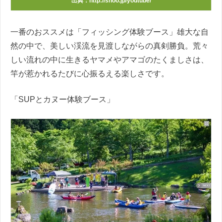
出典：http://snoo.jp/youtube/
一番のおススメは
「フィッシング体験ブース」雄大な自
然の中で、美しい渓流を見渡しながらの真剣勝負。荒々
しい流れの中に生きるヤマメやアマゴのたくましさは、
竿が惹かれるたびに心振るえる楽しさです。
「
SUPとカヌー
体験ブース
」