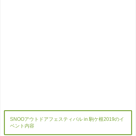
SNOOアウトドアフェスティバル in 駒ケ根2019
のイ
ベント内容