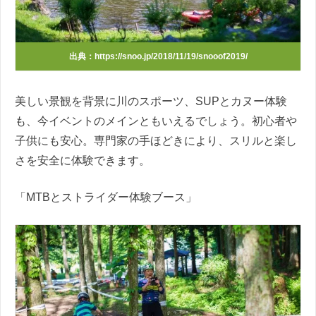
出典：https://snoo.jp/2018/11/19/snooof2019/
美しい景観を背景に川のスポーツ、
SUPとカヌー
体験
も、今イベントのメインともいえるでしょう。初心者や
子供にも安心。専門家の手ほどきにより、
スリルと
楽し
さを
安全に体験できます。
「
MTBとストライダー体験ブース
」