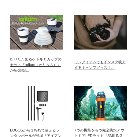
折りたためるケトルとカップの
ワンアイテムでもインスタ映え
セット『oritam（オリタム）』
するキャンプグッズ！…
が新発売!…
LOGOSから３Wayで使えるラ
7つの機能をもつ完全防水アウ
ンタンポールが登場『アイアン
トドアLEDライト『SMILING