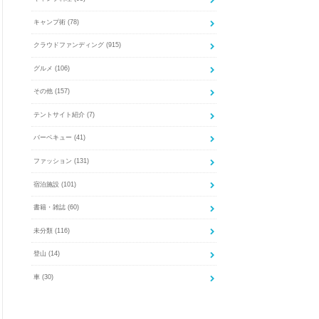
キャンプ術
(78)
クラウドファンディング
(915)
グルメ
(106)
その他
(157)
テントサイト紹介
(7)
バーベキュー
(41)
ファッション
(131)
宿泊施設
(101)
書籍・雑誌
(60)
未分類
(116)
登山
(14)
車
(30)