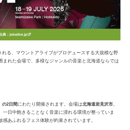
出典：
joinalive.jp
沢で開催される、マウントアライブがプロデュースする大規模な野
囲まれた会場で、多様なジャンルの音楽と北海道ならでは
）の2日間
にわたり開催されます。会場は
北海道岩見沢市
。
、一日中飽きることなく音楽に浸れる環境が整っていま
放感あふれるフェス体験が約束されています。