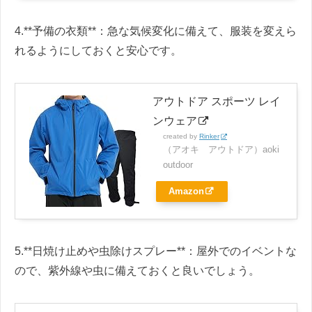
4.**予備の衣類**：急な気候変化に備えて、服装を変えら
れるようにしておくと安心です。
アウトドア スポーツ レイ
ンウェア
created by
Rinker
（アオキ アウトドア）aoki
outdoor
Amazon
5.**日焼け止めや虫除けスプレー**：屋外でのイベントな
ので、紫外線や虫に備えておくと良いでしょう。