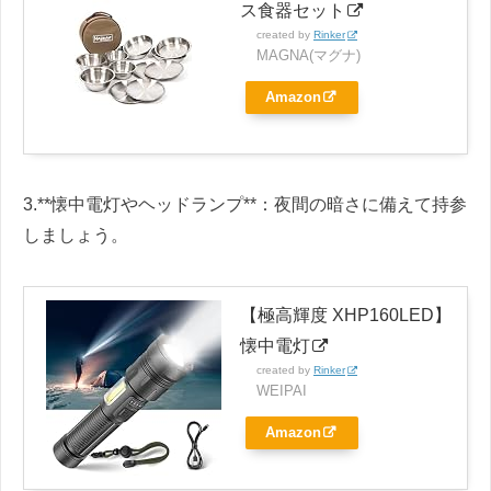
ス食器セット
created by
Rinker
MAGNA(マグナ)
Amazon
3.**懐中電灯やヘッドランプ**：夜間の暗さに備えて持参
しましょう。
【極高輝度 XHP160LED】
懐中電灯
created by
Rinker
WEIPAI
Amazon