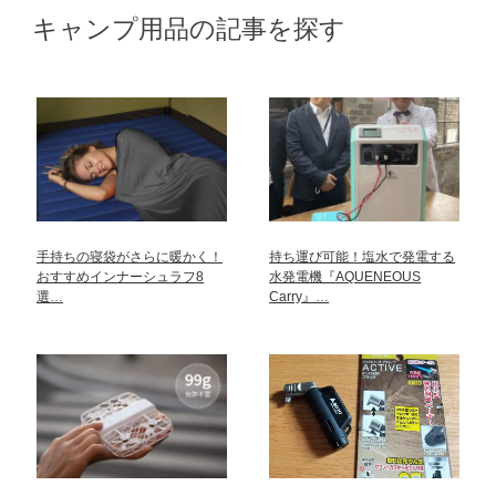
キャンプ用品の記事を探す
手持ちの寝袋がさらに暖かく！
持ち運び可能！塩水で発電する
おすすめインナーシュラフ8
水発電機『AQUENEOUS
選…
Carry』…