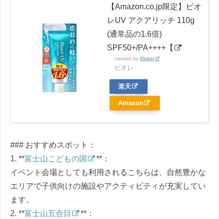
【Amazon.co.jp限定】ビオ
レUV アクアリッチ 110g
(通常品の1.6倍)
SPF50+/PA++++【
created by
Rinker
ビオレ
楽天
Amazon
### おすすめスポット：
1. **
富士山こどもの国
**：
イベント会場としても利用されるこちらは、自然豊かな
エリアで子供向けの施設やアクティビティが充実してい
ます。
2. **
富士山五合目
**：