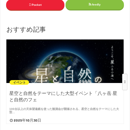
feedly
Pocket
おすすめ記事
イベント
星空と自然をテーマにした大型イベント「八ヶ岳 星
と自然のフェ
100台以上の天体望遠鏡を使った観測会が開催される、星空と自然をテーマにした大
型…
2025年10月30日