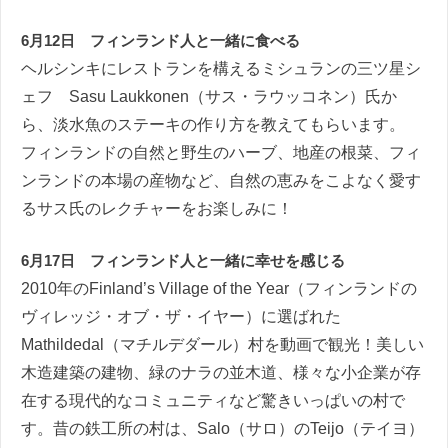
6月12日 フィンランド人と一緒に食べる
ヘルシンキにレストランを構えるミシュランの三ツ星シ
ェフ Sasu Laukkonen（サス・ラウッコネン）氏か
ら、淡水魚のステーキの作り方を教えてもらいます。
フィンランドの自然と野生のハーブ、地産の根菜、フィ
ンランドの本場の産物など、自然の恵みをこよなく愛す
るサス氏のレクチャーをお楽しみに！
6月17日 フィンランド人と一緒に幸せを感じる
2010年のFinland’s Village of the Year（フィンランドの
ヴィレッジ・オブ・ザ・イヤー）に選ばれた
Mathildedal（マチルデダール）村を動画で観光！美しい
木造建築の建物、緑のナラの並木道、様々な小企業が存
在する現代的なコミュニティなど驚きいっぱいの村で
す。昔の鉄工所の村は、Salo（サロ）のTeijo（テイヨ）