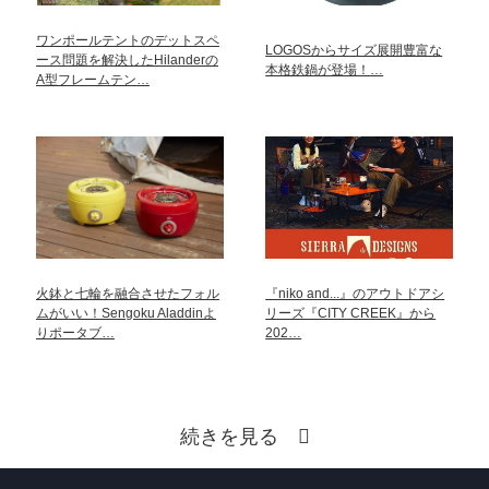
ワンポールテントのデットスペ
LOGOSからサイズ展開豊富な
ース問題を解決したHilanderの
本格鉄鍋が登場！…
A型フレームテン…
火鉢と七輪を融合させたフォル
『niko and...』のアウトドアシ
ムがいい！Sengoku Aladdinよ
リーズ『CITY CREEK』から
りポータブ…
202…
続きを見る