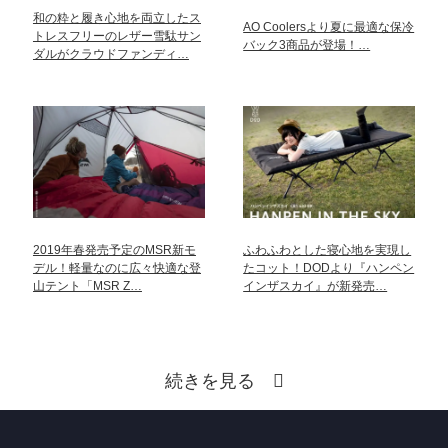
和の粋と履き心地を両立したス
AO Coolersより夏に最適な保冷
トレスフリーのレザー雪駄サン
バック3商品が登場！…
ダルがクラウドファンディ…
2019年春発売予定のMSR新モ
ふわふわとした寝心地を実現し
デル！軽量なのに広々快適な登
たコット！DODより『ハンペン
山テント「MSR Z…
インザスカイ』が新発売…
続きを見る