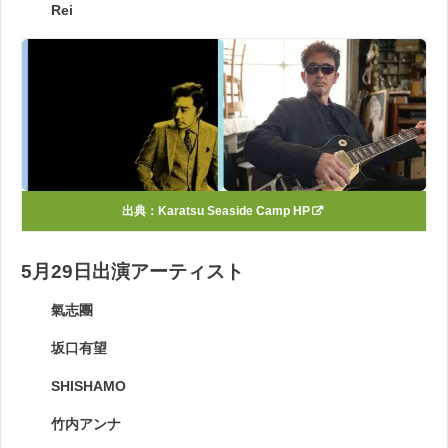
Rei
出典：
Karatsu Seaside Camp HP
5月29日出演アーティスト
氣志團
坂口有望
SHISHAMO
竹内アンナ