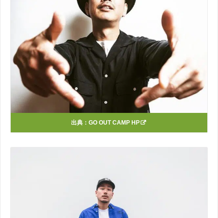
出典：
GO OUT CAMP HP