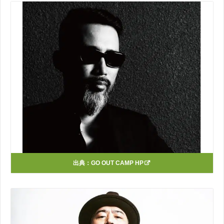
出典：
GO OUT CAMP HP