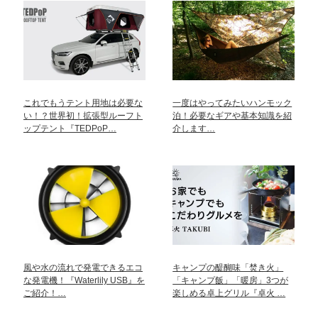
これでもうテント用地は必要な
一度はやってみたいハンモック
い！？世界初！拡張型ルーフト
泊！必要なギアや基本知識を紹
ップテント『TEDPoP…
介します…
風や水の流れで発電できるエコ
キャンプの醍醐味「焚き火」
な発電機！『Waterlily USB』を
「キャンプ飯」「暖房」3つが
ご紹介！…
楽しめる卓上グリル『卓火 …