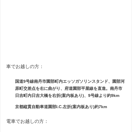
車でお越しの方：
国道9号線南丹市園部町内エッソガソリンスタンド、園部河
原町交差点を右に曲がり、府道園部平屋線を直進。南丹市
日吉町内日吉大橋を右折(案内板あり)、9号線より約9km
京都縦貫自動車道園部I.C.左折(案内板あり)約7km
電車でお越しの方：