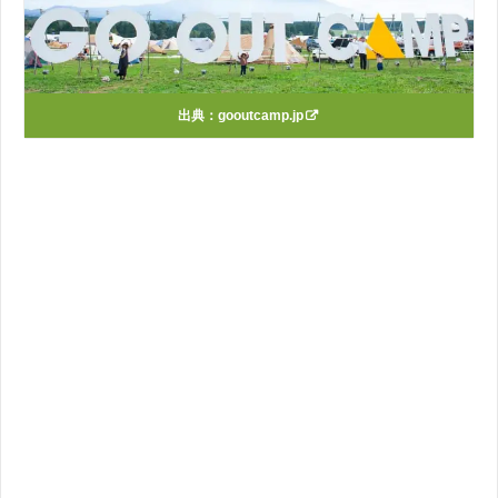
出典：
gooutcamp.jp