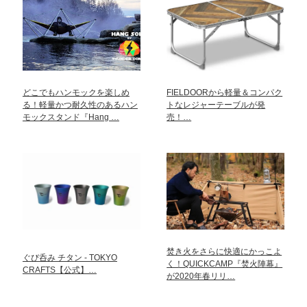
どこでもハンモックを楽しめ
FIELDOORから軽量＆コンパク
る！軽量かつ耐久性のあるハン
トなレジャーテーブルが発
モックスタンド『Hang …
売！…
焚き火をさらに快適にかっこよ
ぐび呑み チタン - TOKYO
く！QUICKCAMP『焚火陣幕』
CRAFTS【公式】…
が2020年春リリ…