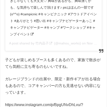
きじゃなくても大丈夫♡ 興味があるかも、興味湧くか
も、な気持ちで楽しんで頂けます♪ picはほんの一部です
(o^^o) #campicnic #キャンピクニック #アウトドアイベン
ト #ありがとう #思い出 #キャンプナビゲーターあっこ #
キャンプナビゲーター #キャンプ #ワークショップ #キャ
ンプイベント
A post shared by
竹内晶子
(@mahou_works) on
Nov 10, 2018 at 10:35am PST
子どもが楽しめるブースも多くあるので、家族で散歩が
てら気軽に立ち寄るのもいいですね。
ガレージブランドの出展や、限定・新作ギアが出る場合
もあるので、コアキャンパーの方も見逃せない内容にな
っています。
https://www.instagram.com/p/BpgUNvDhLvu/?