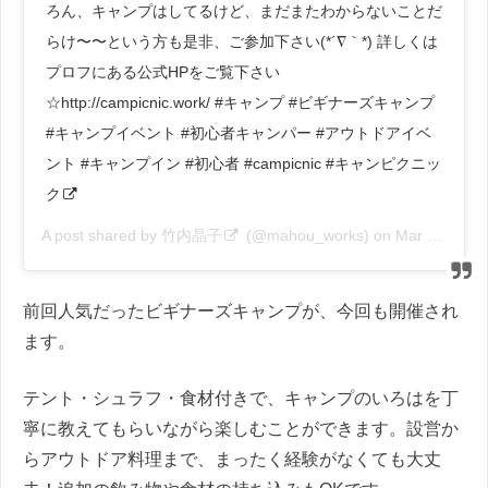
ろん、キャンプはしてるけど、まだまたわからないことだ
らけ〜〜という方も是非、ご参加下さい(*´∇｀*) 詳しくは
プロフにある公式HPをご覧下さい
☆http://campicnic.work/ #キャンプ #ビギナーズキャンプ
#キャンプイベント #初心者キャンパー #アウトドアイベ
ント #キャンプイン #初心者 #campicnic #キャンピクニッ
ク
A post shared by
竹内晶子
(@mahou_works) on
Mar 11, 2019 at 7:46am PDT
前回人気だったビギナーズキャンプが、今回も開催され
ます。
テント・シュラフ・食材付きで、キャンプのいろはを丁
寧に教えてもらいながら楽しむことができます。設営か
らアウトドア料理まで、まったく経験がなくても大丈