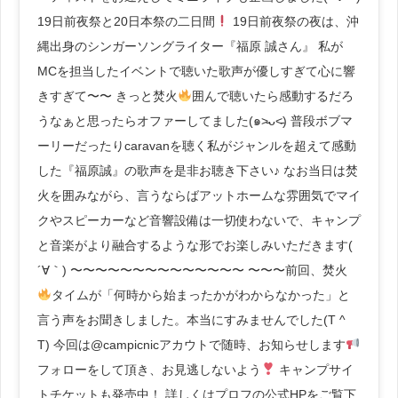
19日前夜祭と20日本祭の二日間
19日前夜祭の夜は、沖
縄出身のシンガーソングライター『福原 誠さん』 私が
MCを担当したイベントで聴いた歌声が優しすぎて心に響
きすぎて〜〜 きっと焚火
囲んで聴いたら感動するだろ
うなぁと思ったらオファーしてました(๑˃̵ᴗ˂̵) 普段ボブマ
ーリーだったりcaravanを聴く私がジャンルを超えて感動
した『福原誠』の歌声を是非お聴き下さい♪ なお当日は焚
火を囲みながら、言うならばアットホームな雰囲気でマイ
クやスピーカーなど音響設備は一切使わないで、キャンプ
と音楽がより融合するような形でお楽しみいただきます(
´∀｀) 〜〜〜〜〜〜〜〜〜〜〜〜〜〜 〜〜〜前回、焚火
タイムが「何時から始まったかがわからなかった」と
言う声をお聞きしました。本当にすみませんでした(T ^
T) 今回は@campicnicアカウトで随時、お知らせします
フォローをして頂き、お見逃しないよう
キャンプサイ
トチケットも発売中！ 詳しくはプロフの公式HPをご覧下