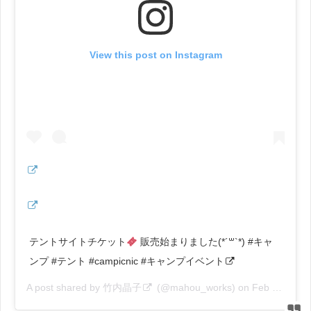
View this post on Instagram
テントサイトチケット
販売始まりました(*´꒳`*) #キャ
ンプ #テント #campicnic #キャンプイベント
A post shared by
竹内晶子
(@mahou_works) on
Feb 16, 2019 at 3:08am PST