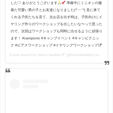
した♡ ありがとうございます
準備中にミニオンの服
着た可愛い男の子とお友達になりました(*´﹀`*) 見に来て
くれる子供たちを見て、次お店を出す時は、子供向けにイ
ヤリング作りのワークショップを出したいな〜って思った
ので、次回はワークショップも同時に出せるように頑張り
ます！ #campicnic #キャンプイベント #キャンピクニッ
ク #ピアスワークショップ #イヤリングワークショップ
A post shared by
hime’s laatikko
(@himeslaatikko) on
Nov 2, 