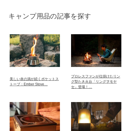
キャンプ用品の記事を探す
プロレスファンが仕掛けたリン
美しい炎の渦が続くポケットス
グ型たき火台「リングヲモヤ
トーブ：Ember Stove…
セ」登場！…