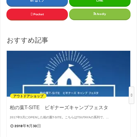
はてブ
LINE
feedly
Pocket
おすすめ記事
アウトドアショップ
柏の葉T-SITE ビギナーズキャンプフェスタ
2017年3月にOPENした柏の葉T-SITE。こちらはTSUTAYAの系列で、…
2018年9月30日