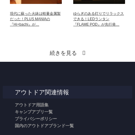
現代に蘇った火鉢は軽量金属製
ゆらぎのある灯りでリラックス
だった！PLUS MANIAの
できる！LEDランタン
『Hi+bachi』が…
『FLAME POD』が先行発…
続きを見る
アウトドア関連情報
アウトドア用語集
キャンプアプリ一覧
プライバシーポリシー
国内のアウトドアブランド一覧