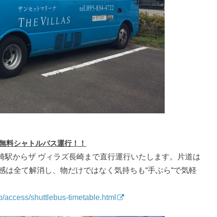
ら無料シャトルバス運行！！
崎駅からザ ヴィラズ長崎まで直行運行いたします。片道は
感は全て解消し、物だけではなく気持ちも“手ぶら“で気軽
.jp/access/shuttlebus-timetable.html