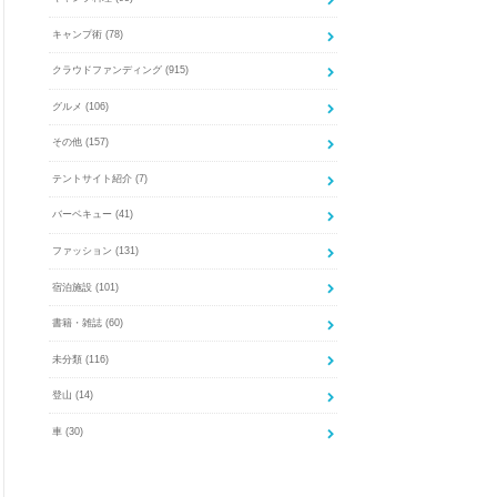
キャンプ術
(78)
クラウドファンディング
(915)
グルメ
(106)
その他
(157)
テントサイト紹介
(7)
バーベキュー
(41)
ファッション
(131)
宿泊施設
(101)
書籍・雑誌
(60)
未分類
(116)
登山
(14)
車
(30)