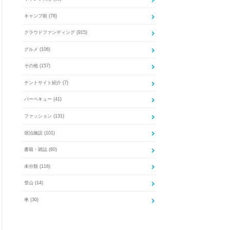
キャンプ術
(78)
クラウドファンディング
(915)
グルメ
(106)
その他
(157)
テントサイト紹介
(7)
バーベキュー
(41)
ファッション
(131)
宿泊施設
(101)
書籍・雑誌
(60)
未分類
(116)
登山
(14)
車
(30)