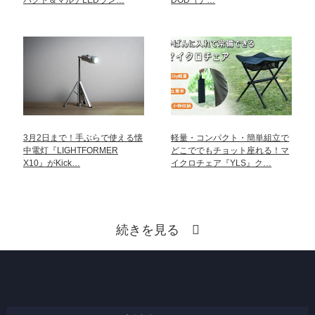
パクト＆マルチLEDラン…
DOD（デ…
3月2日まで！手ぶらで使える懐
軽量・コンパクト・簡単組立で
中電灯『LIGHTFORMER
どこででもチョット座れる！マ
X10』がKick…
イクロチェア『YLS』ク…
続きを見る