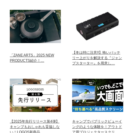
【冬は特に注意!!】怖いバッテ
「ZANE ARTS」2025 NEW
リー上がりを解決する『ジャン
PRODUCTS紹介！…
プスターター』を用意し…
【2025年先行リリース第4弾】
キャンプでパブリックビューイ
キャンプもおしゃれも妥協しな
ングのような体験を！アウトド
い！LOGOS新商品…
ア用プロジェクタースクリ…