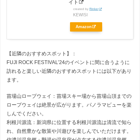
イト
created by
Rinker
KEWISI
Amazon
【近隣のおすすめスポット】：
FUJI ROCK FESTIVAL’24のイベントに間に合うように
訪れると楽しい近隣のおすすめスポットには以下があり
ます。
苗場山ロープウェイ：苗場スキー場から苗場山頂までの
ロープウェイは絶景が広がります。パノラマビューを楽
しんでください。
利根川源流：新潟県に位置する利根川源流は清流で知ら
れ、自然豊かな散策や川遊びを楽しんでいただけます。
信濃川温泉郷：野湯や温泉宿が点在する信濃川温泉郷