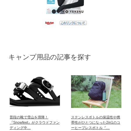
キャンプ用品の記事を探す
普段の靴で雪山を滑降！
ステンレスボトルの保温性や携
『Snowfeet』がクラウドファン
帯性がひとつになった2in1のコ
ディング中…
ーヒープレスボトル『…