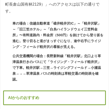
町長倉山国有林2129）」へのアクセスは以下の通りで
す。
車の場合：信越自動車道「碓井軽井沢IC」～「軽井沢駅」
～「旧三笠ホテル」～「白糸ハイランドウェイ三笠料金
所」〜有料道路内・料金所（500円）を抜けてから登り坂を
進む。登り切ると道がまっすぐになり、途中右手にライジ
ング・フィールド軽井沢の看板が見える。
公共交通機関の場合：長野新幹線「軽井沢駅」北口より草
津温泉行きのバスにて「ライジング・フィールド軽井沢」
で下車。軽井沢駅→三笠→ライジングフィールド→小瀬温
泉→→→草津温泉 バスの時刻表は草軽交通の時刻表を確
認。
AIからのおすすめ