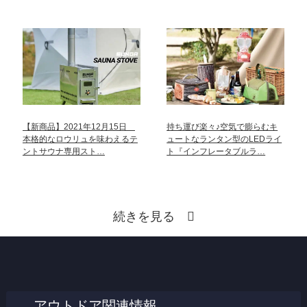
【新商品】2021年12月15日
持ち運び楽々♪空気で膨らむキ
本格的なロウリュを味わえるテ
ュートなランタン型のLEDライ
ントサウナ専用スト…
ト『インフレータブルラ…
続きを見る
アウトドア関連情報