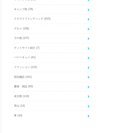
キャンプ術
(78)
クラウドファンディング
(915)
グルメ
(106)
その他
(157)
テントサイト紹介
(7)
バーベキュー
(41)
ファッション
(131)
宿泊施設
(101)
書籍・雑誌
(60)
未分類
(116)
登山
(14)
車
(30)