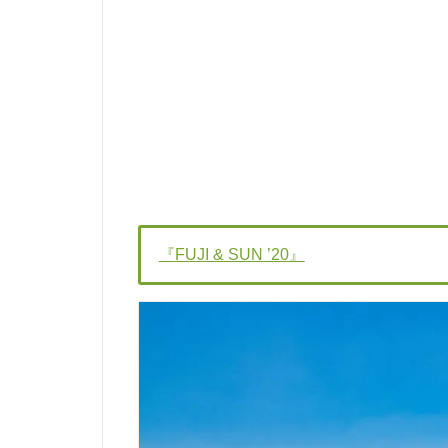
『
FUJI & SUN ’20』