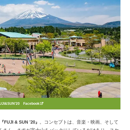
UJI&SUN’20 Facebook
『FUJI & SUN ’20』
。コンセプトは、音楽・映画、そして