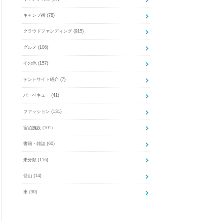
キャンプ術
(78)
クラウドファンディング
(915)
グルメ
(106)
その他
(157)
テントサイト紹介
(7)
バーベキュー
(41)
ファッション
(131)
宿泊施設
(101)
書籍・雑誌
(60)
未分類
(116)
登山
(14)
車
(30)