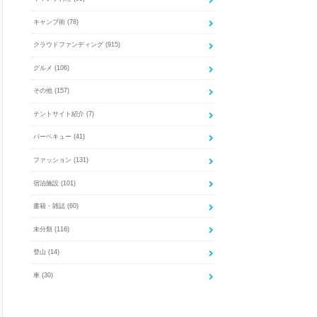
キャンプ術
(78)
クラウドファンディング
(915)
グルメ
(106)
その他
(157)
テントサイト紹介
(7)
バーベキュー
(41)
ファッション
(131)
宿泊施設
(101)
書籍・雑誌
(60)
未分類
(116)
登山
(14)
車
(30)