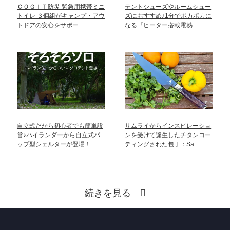
ＣＯＧＩＴ防災 緊急用携帯ミニ
テントシューズやルームシュー
トイレ ３個組がキャンプ・アウ
ズにおすすめ♪1分でポカポカに
トドアの安心をサポー…
なる『ヒーター搭載電熱…
自立式だから初心者でも簡単設
サムライからインスピレーショ
営♪ハイランダーから自立式パ
ンを受けて誕生したチタンコー
ップ型シェルターが登場！…
ティングされた包丁：Sa…
続きを見る