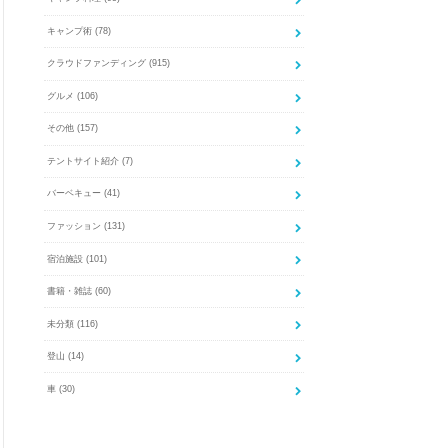
キャンプ術
(78)
クラウドファンディング
(915)
グルメ
(106)
その他
(157)
テントサイト紹介
(7)
バーベキュー
(41)
ファッション
(131)
宿泊施設
(101)
書籍・雑誌
(60)
未分類
(116)
登山
(14)
車
(30)