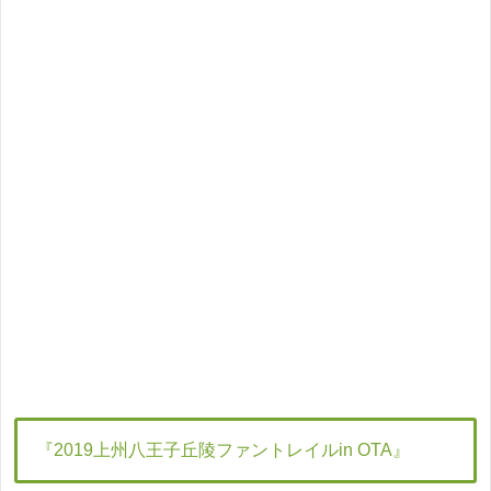
『2019上州八王子丘陵ファントレイルin OTA』