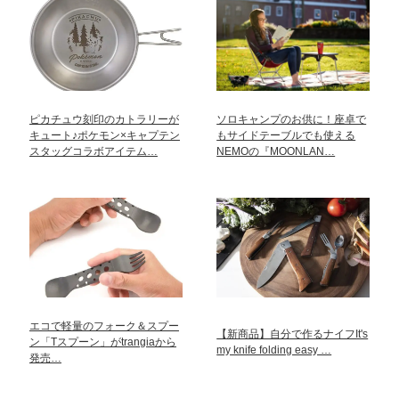
ピカチュウ刻印のカトラリーが
ソロキャンプのお供に！座卓で
キュート♪ポケモン×キャプテン
もサイドテーブルでも使える
スタッグコラボアイテム…
NEMOの『MOONLAN…
エコで軽量のフォーク＆スプー
【新商品】自分で作るナイフIt's
ン「Tスプーン」がtrangiaから
my knife folding easy …
発売…