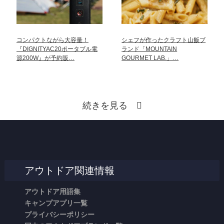
コンパクトながら大容量！
シェフが作ったクラフト山飯ブ
『DIGNITYAC20ポータブル電
ランド「MOUNTAIN
源200W』が予約販…
GOURMET LAB.」…
続きを見る
アウトドア関連情報
アウトドア用語集
キャンプアプリ一覧
プライバシーポリシー