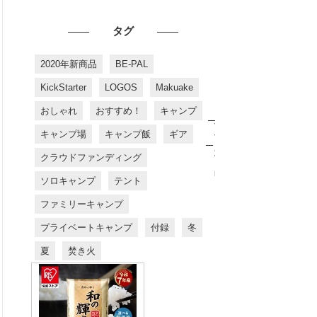
タグ
2020年新商品
BE-PAL
KickStarter
LOGOS
Makuake
おしゃれ
おすすめ！
キャンプ
お
す
キャンプ場
キャンプ飯
ギア
す
め
クラウドファンディング
商
品
ソロキャンプ
テント
ファミリーキャンプ
プライベートキャンプ
付録
冬
夏
焚き火