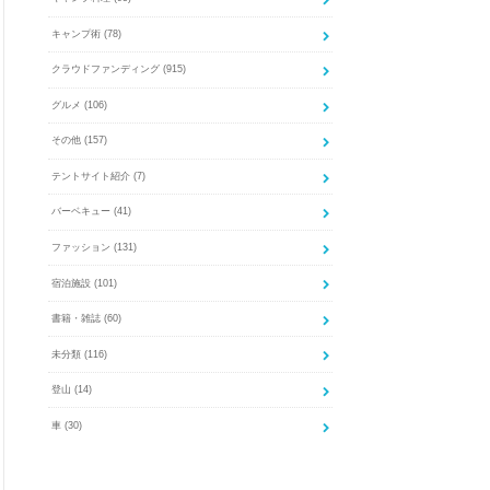
キャンプ術
(78)
クラウドファンディング
(915)
グルメ
(106)
その他
(157)
テントサイト紹介
(7)
バーベキュー
(41)
ファッション
(131)
宿泊施設
(101)
書籍・雑誌
(60)
未分類
(116)
登山
(14)
車
(30)