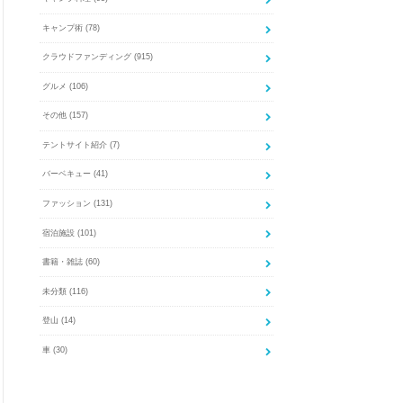
キャンプ術
(78)
クラウドファンディング
(915)
グルメ
(106)
その他
(157)
テントサイト紹介
(7)
バーベキュー
(41)
ファッション
(131)
宿泊施設
(101)
書籍・雑誌
(60)
未分類
(116)
登山
(14)
車
(30)