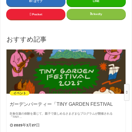
はてブ
LINE
feedly
Pocket
おすすめ記事
イベント
ガーデンパーティー「TINY GARDEN FESTIVAL
衣食住遊の体験を通じて、親子で楽しめるさまざまなプログラムが開催される
「TINY…
2025年3月27日