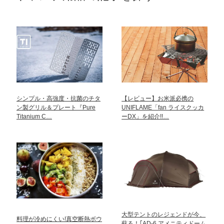
シンプル・高強度・抗菌のチタ
【レビュー】お米派必携の
ン製グリル＆プレート『Pure
UNIFLAME「fan ライスクッカ
Titanium C…
ーDX」を紹介!!…
大型テントのレジェンドが今、
料理が冷めにくい!真空断熱ボウ
蘇る！｢AD-6 アメニティドーム