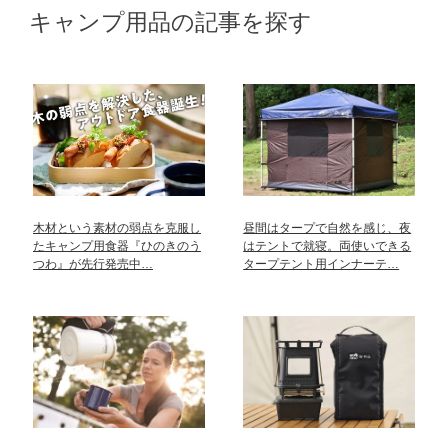
キャンプ用品の記事を探す
木材という素材の弱点を克服し
昼間はタープで自然を感じ、夜
たキャンプ用食器『ひのきのう
はテントで就寝。両使いできる
つわ』が先行発売中…
タープテント用インナーテ…