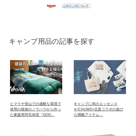
キャンプ用品の記事を探す
ヒマラヤ登山での過酷な環境で
キャンプに和のエッセンス
使用の寝袋のノウハウから作っ
を!CHUMS×北斎コラボの遊び
た家庭用羽毛布団『GOO…
心満載アイテム…