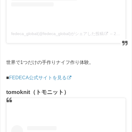
fedeca_global(@fedeca_global)がシェアした投稿
–
2019年 3月月4日午前2時03分PST
世界で1つだけの手作りナイフ作り体験。
■
FEDECA公式サイトを見る
tomoknit（トモニット）