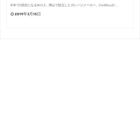
今年で3回目になるW.O.F。岡山で設立したガレージメーカー、CielBleuが…
2019年3月15日