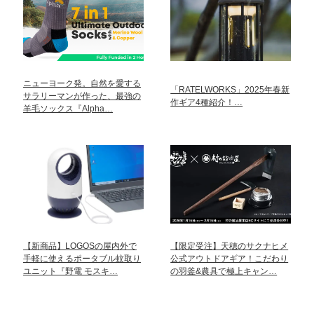
ニューヨーク発。自然を愛する
「RATELWORKS」2025年春新
サラリーマンが作った、最強の
作ギア4種紹介！…
羊毛ソックス『Alpha…
【新商品】LOGOSの屋内外で
【限定受注】天穂のサクナヒメ
手軽に使えるポータブル蚊取り
公式アウトドアギア！こだわり
ユニット『野電 モスキ…
の羽釜&農具で極上キャン…