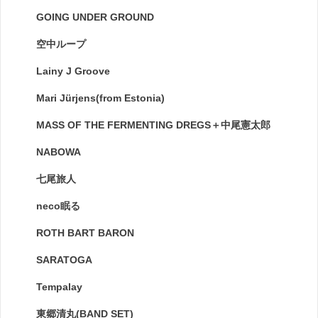
GOING UNDER GROUND
空中ループ
Lainy J Groove
Mari Jürjens(from Estonia)
MASS OF THE FERMENTING DREGS＋中尾憲太郎
NABOWA
七尾旅人
neco眠る
ROTH BART BARON
SARATOGA
Tempalay
東郷清丸(BAND SET)