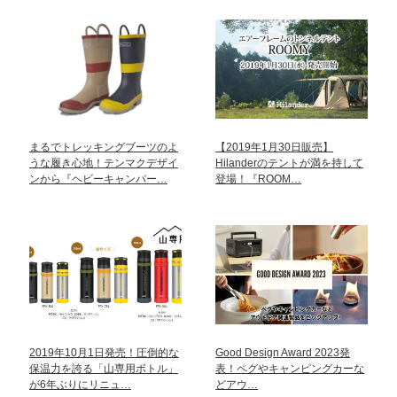
まるでトレッキングブーツのよ
【2019年1月30日販売】
うな履き心地！テンマクデザイ
Hilanderのテントが満を持して
ンから『ヘビーキャンパー…
登場！『ROOM…
2019年10月1日発売！圧倒的な
Good Design Award 2023発
保温力を誇る「山専用ボトル」
表！ペグやキャンピングカーな
が6年ぶりにリニュ…
どアウ…