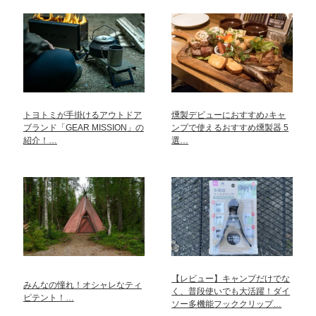
トヨトミが手掛けるアウトドア
燻製デビューにおすすめ♪キャ
ブランド「GEAR MISSION」の
ンプで使えるおすすめ燻製器 5
紹介！…
選…
【レビュー】キャンプだけでな
みんなの憧れ！オシャレなティ
く、普段使いでも大活躍！ダイ
ピテント！…
ソー多機能フッククリップ…