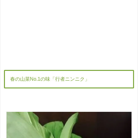
春の山菜No.1の味「行者ニンニク」