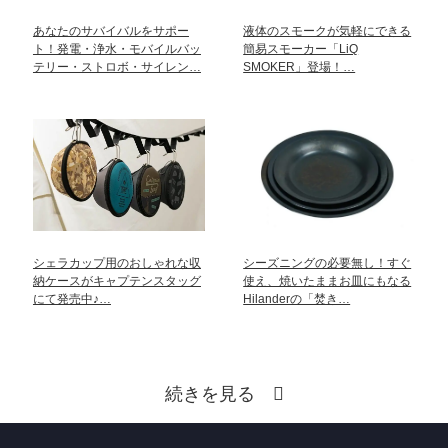
あなたのサバイバルをサポー
液体のスモークが気軽にできる
ト！発電・浄水・モバイルバッ
簡易スモーカー「LiQ
テリー・ストロボ・サイレン…
SMOKER」登場！…
シェラカップ用のおしゃれな収
シーズニングの必要無し！すぐ
納ケースがキャプテンスタッグ
使え、焼いたままお皿にもなる
にて発売中♪…
Hilanderの「焚き…
続きを見る