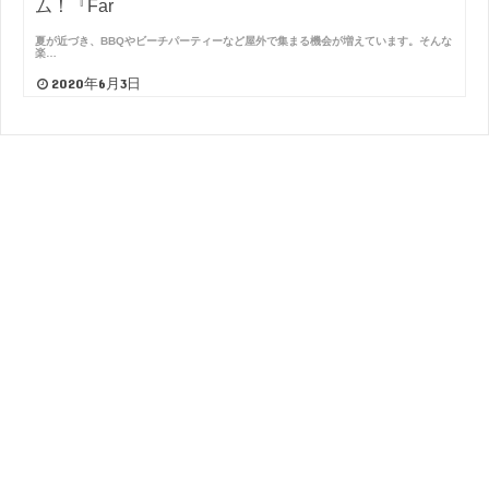
ム！『Far
夏が近づき、BBQやビーチパーティーなど屋外で集まる機会が増えています。そんな
楽…
2020年6月3日