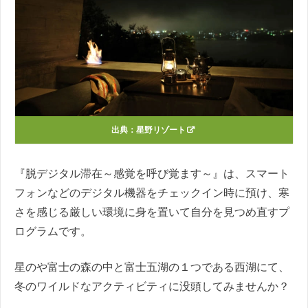
出典：
星野リゾート
『脱デジタル滞在～感覚を呼び覚ます～』は、スマート
フォンなどのデジタル機器をチェックイン時に預け、寒
さを感じる厳しい環境に身を置いて自分を見つめ直すプ
ログラムです。
星のや富士の森の中と富士五湖の１つである西湖にて、
冬のワイルドなアクティビティに没頭してみませんか？