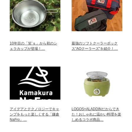
10年目の「笑’ｓ」から初のシ
最強のソフトクーラーボック
ェラカップが登場！…
ス”AOクーラーズ”を紹介！…
アイデアとテクノロジーでキャ
LOGOS×ALADDINだからでき
ンプをもっと楽しくする「鎌倉
た！おしゃれに温かい料理を楽
NaFro」…
しめるコラボ商品…