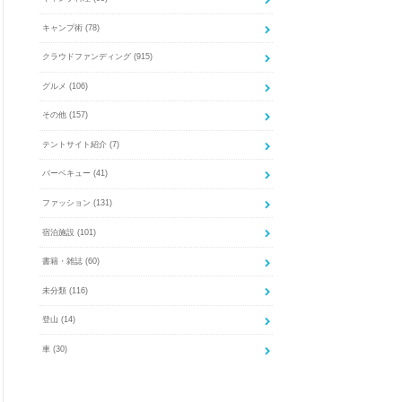
キャンプ術
(78)
クラウドファンディング
(915)
グルメ
(106)
その他
(157)
テントサイト紹介
(7)
バーベキュー
(41)
ファッション
(131)
宿泊施設
(101)
書籍・雑誌
(60)
未分類
(116)
登山
(14)
車
(30)