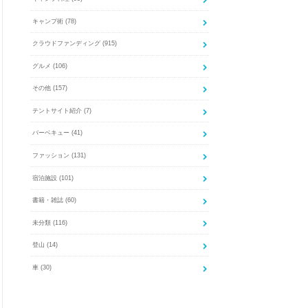
キャンプ術
(78)
クラウドファンディング
(915)
グルメ
(106)
その他
(157)
テントサイト紹介
(7)
バーベキュー
(41)
ファッション
(131)
宿泊施設
(101)
書籍・雑誌
(60)
未分類
(116)
登山
(14)
車
(30)