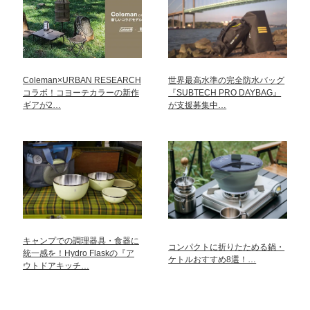
Coleman×URBAN RESEARCH
世界最高水準の完全防水バッグ
コラボ！コヨーテカラーの新作
『SUBTECH PRO DAYBAG』
ギアが2…
が支援募集中…
キャンプでの調理器具・食器に
コンパクトに折りたためる鍋・
統一感を！Hydro Flaskの『ア
ケトルおすすめ8選！…
ウトドアキッチ…