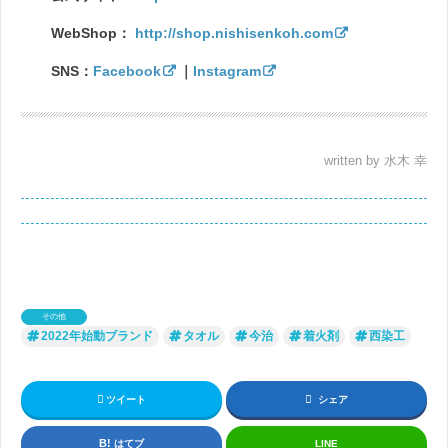
WebShop：
http://shop.nishisenkoh.com
SNS：
Facebook
｜
Instagram
written by 水木 幸
その他
2022年始動ブランド
タオル
今治
着火剤
西染工
ツイート
シェア
はてブ
LINE