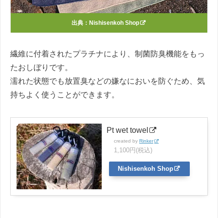
出典：
Nishisenkoh Shop
繊維に付着されたプラチナにより、制菌防臭機能をもっ
たおしぼりです。
濡れた状態でも放置臭などの嫌なにおいを防ぐため、気
持ちよく使うことができます。
Pt wet towel
created by
Rinker
1,100円(税込)
Nishisenkoh Shop