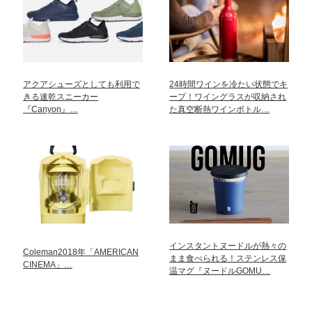
アクアシューズとしても利用で
24時間ワインを冷たい状態でキ
きる速乾スニーカー
ープ！ワイングラスが収納され
『Canyon』…
た真空断熱ワインボトル…
インスタントヌードルが熱々の
Coleman2018年「AMERICAN
まま食べられる！ステンレス保
CINEMA」…
温マグ『ヌードルGOMU…