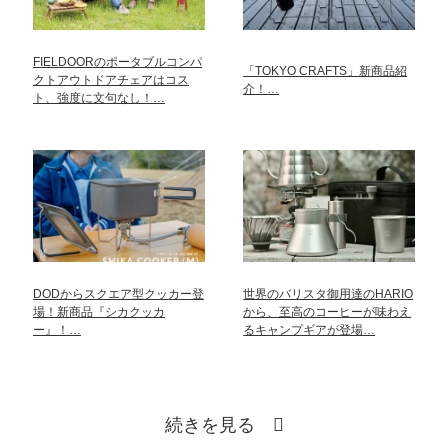
FIELDOORのポータブルコンパ
「TOKYO CRAFTS」新商品紹
クトアウトドアチェアはコス
介！…
ト、強度に文句なし！…
DODからスクエア型クッカー登
世界のバリスタ御用達のHARIO
場！新商品『シカクッカ
から、至高のコーヒーが味わえ
ー』！…
るキャンプギアが登場…
続きを見る