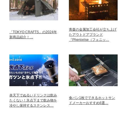
青森の金属加工会社が立ち上げ
「TOKYO CRAFTS」の2024年
たアウトドアブランド
新商品紹介！…
『Phenixrise（フェニッ…
炎天下でぬるいドリンクは飲み
食パン1枚でできるホットサン
たくない！氷点下まで飲み物を
ドメーカーおすすめ6選…
冷やし保持するステンレス…