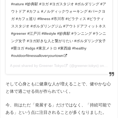
#nature #妙典駅 #ヨガ #ヨガスタジオ #ボルダリング #ア
ウトドア #カフェ #ノルディックウォーキング #パークヨ
ガ #カフェ巡り #fitness #市川市 #ピラティス #ピラティ
ススタジオ #ボルダリングジム #アウトドアフィットネス
#greener #江戸川 #lifestyle #妙典駅 #ランニング #ランニ
ング女子 #ヨガ好きな人と繋がりたい #ボルダリング女子
#畳ヨガ #sdgs #東京メトロ #東西線 #healthy
#outdoorfitnessalloveryourtown
A post shared by
Greener Tokyo
(@greener.tokyo) on
Feb 10
そして心身ともに健康な人が増えることで、健やかな心
と体で過ごせる街が作られていく。
今、街はただ「発展する」だけではなく、「持続可能で
ある」という点に注目されることが多くなりました。