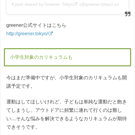
A post shared by
Greener Tokyo
(@greener.tokyo) on
Feb 19
greener公式サイトはこちら
http://greener.tokyo/
小学生対象のカリキュラムも
今はまだ準備中ですが、小学生対象のカリキュラムも開
講予定です。
運動はしてほしいけれど、子どもは単純な運動だと飽き
てしまうし、アウトドアに頻繁に連れて行くのは難し
い…そんな悩みを解決できるようなカリキュラムが期待
できそうです。