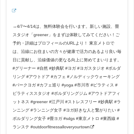
→4/7〜4/14は、無料体験会を行います。新しい施設、畳
スタジオ「greener」をまずは体験してみてください！ご
予約・詳細はプロフィールのURLより！ 東京メトロで
は、沿線にお住まいの方々が健康で活力のあるより良い毎
日に貢献し、沿線価値の更なる向上に努めてまいります。
#グリーナー #自然 #妙典駅 #ヨガ #ヨガスタジオ #ボルダ
リング #アウトドア #カフェ #ノルディックウォーキング
#パークヨガ #カフェ巡り #yoga #市川市 #ピラティス #
ピラティススタジオ #ボルダリングジム #アウトドアフィ
ットネス #greener #江戸川 #ストレスフリー #妙典駅 #ラ
ンニング #ランニング女子 #ヨガ好きな人と繋がりたい #
ボルダリング女子 #畳ヨガ #sdgs #東京メトロ #東西線 #
ランステ #outdoorfitnessalloveryourtown