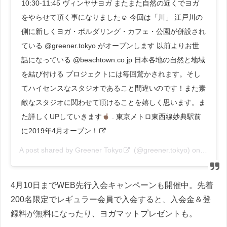
10:30-11:45 ヴィンヤサヨガ またまた自然の近くでヨガ
をやらせて頂く事になりました☺︎ 今回は「川」 江戸川の
側に新しくヨガ・ボルダリング・カフェ・公園が併設され
ている @greener.tokyo がオープンします 以前よりお世
話になっている @beachtown.co.jp 日本各地の自然と地域
を結び付ける プロジェクトには毎回驚かされます。そし
てハイセンスなスタジオであること間違いのです！また素
敵なスタジオに関わせて頂けることを嬉しく思います。ま
た詳しくUPしていきます
. 東京メトロ東西線妙典駅前
に2019年4月オープン！
A post shared by
Greener Tokyo
(@greener.tokyo) on
Feb 11
4月10日までWEB先行入会キャンペーンも開催中。先着
200名限定でレギュラー会員で入会すると、入会金＆登
録料が無料になったり、ヨガマットプレゼントも。