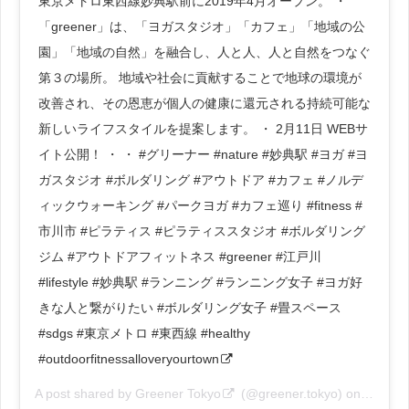
東京メトロ東西線妙典駅前に2019年4月オープン。 ・
「greener」は、「ヨガスタジオ」「カフェ」「地域の公
園」「地域の自然」を融合し、人と人、人と自然をつなぐ
第３の場所。 地域や社会に貢献することで地球の環境が
改善され、その恩恵が個人の健康に還元される持続可能な
新しいライフスタイルを提案します。 ・ 2月11日 WEBサ
イト公開！ ・ ・ #グリーナー #nature #妙典駅 #ヨガ #ヨ
ガスタジオ #ボルダリング #アウトドア #カフェ #ノルデ
ィックウォーキング #パークヨガ #カフェ巡り #fitness #
市川市 #ピラティス #ピラティススタジオ #ボルダリング
ジム #アウトドアフィットネス #greener #江戸川
#lifestyle #妙典駅 #ランニング #ランニング女子 #ヨガ好
きな人と繋がりたい #ボルダリング女子 #畳スペース
#sdgs #東京メトロ #東西線 #healthy
#outdoorfitnessalloveryourtown
A post shared by
Greener Tokyo
(@greener.tokyo) on
Feb 9,