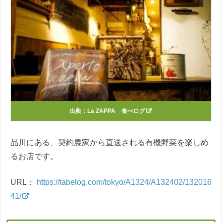
出典：
La ZAPPA 食べログ
品川にある、契約農家から直送される有機野菜を楽しめ
るお店です。
URL：
https://tabelog.com/tokyo/A1324/A132402/132016
41/