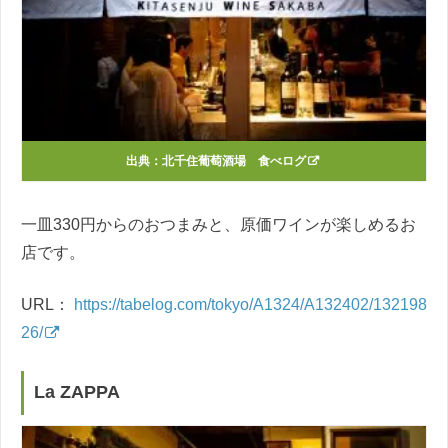
出典：
北千住葡萄酒場 食べログ
一皿330円からのおつまみと、原価ワインが楽しめるお
店です。
URL：
https://tabelog.com/tokyo/A1324/A132402/132198
26/
La ZAPPA