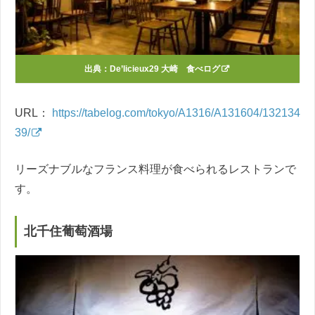
出典：
De’licieux29 大崎 食べログ
URL：
https://tabelog.com/tokyo/A1316/A131604/132134
39/
リーズナブルなフランス料理が食べられるレストランで
す。
北千住葡萄酒場