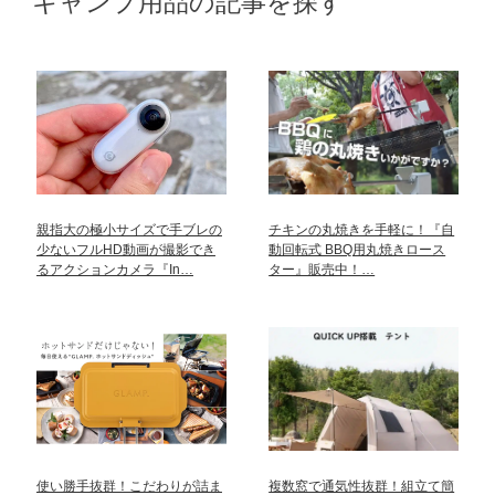
キャンプ用品の記事を探す
親指大の極小サイズで手ブレの
チキンの丸焼きを手軽に！『自
少ないフルHD動画が撮影でき
動回転式 BBQ用丸焼きロース
るアクションカメラ『In…
ター』販売中！…
使い勝手抜群！こだわりが詰ま
複数窓で通気性抜群！組立て簡