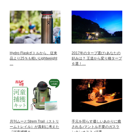
Hydro Flaskボトルから、従来
2017年のタープ選び♪あなたの
品より25％も軽いLightweight
好みは？ 王道から変り種タープ
…
６選！…
月刊ムーとStrem Trail（ストリ
手元を照らす優しいあかりに癒
ームトレイル）が真剣に考えた
される♪マントル不要のガスラ
『河童捕獲キ…
ンタンオススメ5選…