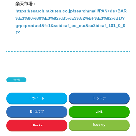
楽天市場：
https://search.rakuten.co.jp/search/mall/PAN+de+BAR
%E3%80%80%E3%82%B5%E3%82%BF%E3%82%B1/?
grp=product&f=1&scid=af_pc_etc&sc2id=af_101_0_0
その他
ツイート
シェア
はてブ
LINE
feedly
Pocket