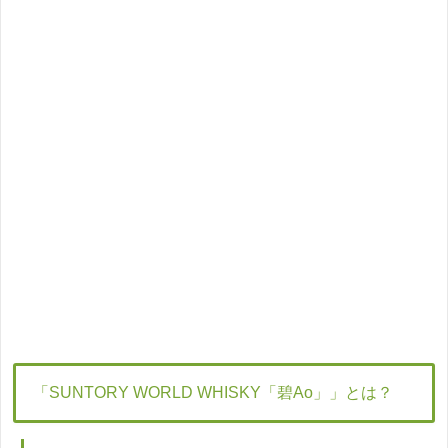
「SUNTORY WORLD WHISKY「碧Ao」」とは？