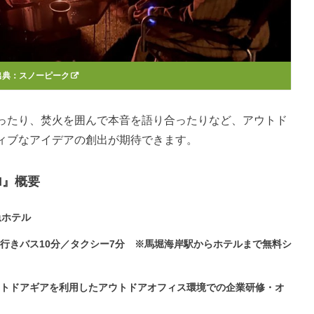
出典：
スノーピーク
ったり、焚火を囲んで本音を語り合ったりなど、アウトド
ィブなアイデアの創出が期待できます。
KI』概要
急ホテル
行きバス10分／タクシー7分 ※馬堀海岸駅からホテルまで無料シ
ウトドアギアを利用したアウトドアオフィス環境での企業研修・オ