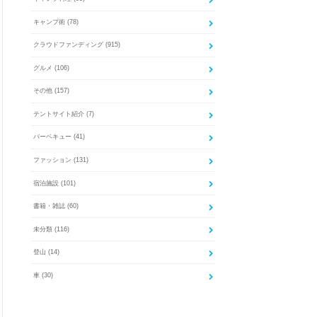
キャンプ術
(78)
クラウドファンディング
(915)
グルメ
(106)
その他
(157)
テントサイト紹介
(7)
バーベキュー
(41)
ファッション
(131)
宿泊施設
(101)
書籍・雑誌
(60)
未分類
(116)
登山
(14)
車
(30)