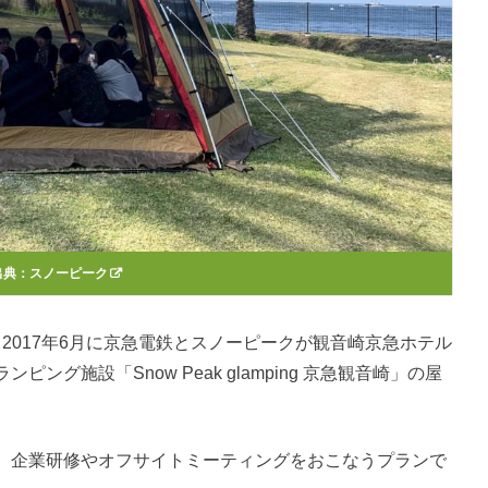
出典：
スノーピーク
KI』は、2017年6月に京急電鉄とスノーピークが観音崎京急ホテル
グ施設「Snow Peak glamping 京急観音崎」の屋
、企業研修やオフサイトミーティングをおこなうプランで