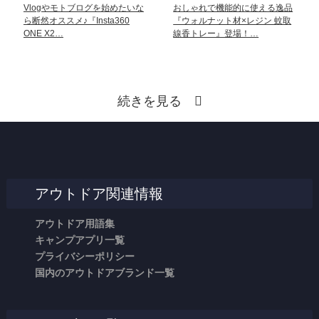
Vlogやモトブログを始めたいな
おしゃれで機能的に使える逸品
ら断然オススメ♪『Insta360
『ウォルナット材×レジン 蚊取
ONE X2…
線香トレー』登場！…
続きを見る
アウトドア関連情報
アウトドア用語集
キャンプアプリ一覧
プライバシーポリシー
国内のアウトドアブランド一覧