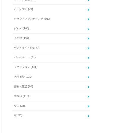
キャンプ術
(78)
クラウドファンディング
(915)
グルメ
(106)
その他
(157)
テントサイト紹介
(7)
バーベキュー
(41)
ファッション
(131)
宿泊施設
(101)
書籍・雑誌
(60)
未分類
(116)
登山
(14)
車
(30)