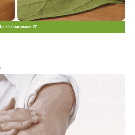
典：
kickstarter.com
）