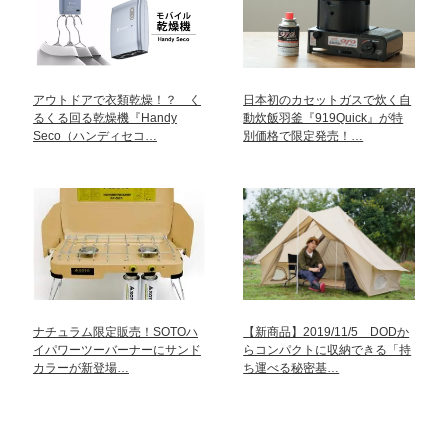
アウトドアで衣類乾燥！？ く
日本初のカセットガスで炊く自
るくる回る乾燥機『Handy
動炊飯羽釜『919Quick』が特
Seco（ハンディセコ…
別価格で限定発売！…
ナチュラム限定販売！SOTOハ
【新商品】2019/11/5 DODか
イパワーツーバーナーにサンド
らコンパクトに収納できる「持
カラーが新登場…
ち運べる秘密基…